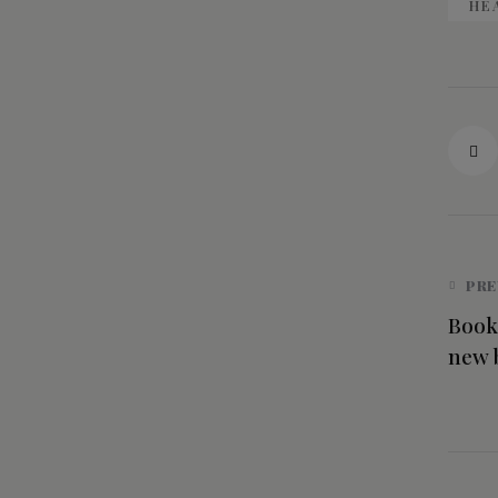
HE
PRE
Book 
new 