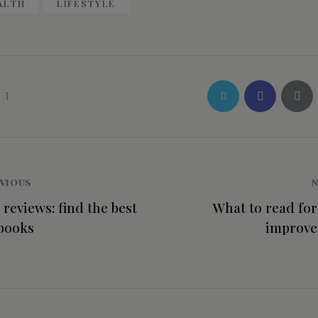
ALTH
LIFESTYLE
1
VIOUS
reviews: find the best
What to read for
books
improv