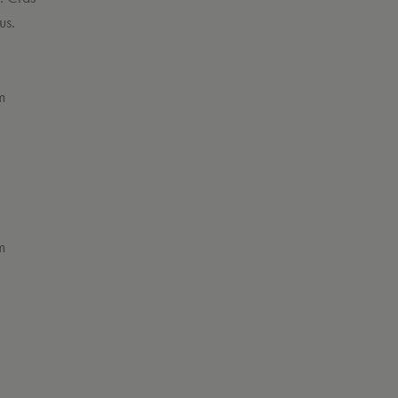
us.
m
m