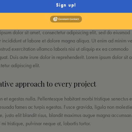
sollicitudin enim condimentum, luctus justo non, molestie nisl.
Sign up!
ipsum dolor sit amet, consectetur adipisicing elit, sed do eiusmod
 incididunt ut labore et dolore magna aliqua. Ut enim ad minim v
ostrud exercitation ullamco laboris nisi ut aliquip ex ea commodo
uat. Duis aute irure dolor in reprehenderit. Lorem ipsum dolor sit 
tetur adipiscing elit.
tive approach to every project
 et egestas nulla. Pellentesque habitant morbi tristique senectus e
esuada fames ac turpis egestas. Fusce gravida, ligula non molesti
que, justo elit blandit risus, blandit maximus augue magna accumsan
 mi tristique, pulvinar neque at, lobortis tortor.