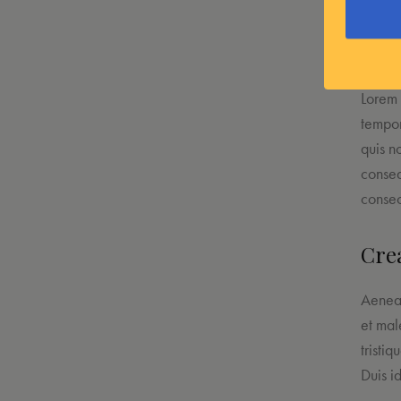
Lorem 
tempor
quis n
conseq
consec
Crea
Aenean
et mal
tristi
Duis id