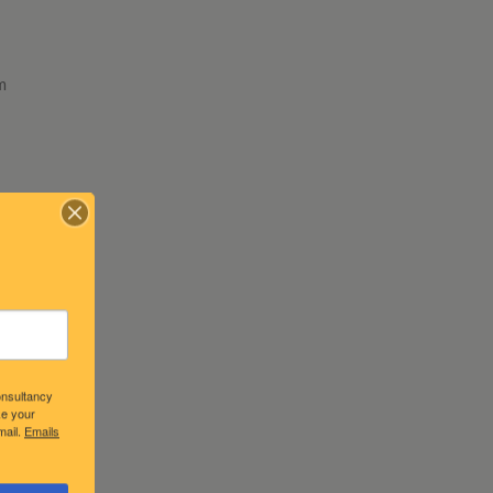
m
eniam,
amet,
onsultancy
ke your
mail.
Emails