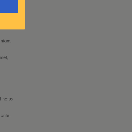
eniam,
amet,
t netus
e
 ante.