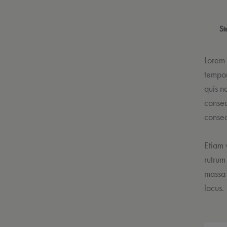
St
Lorem 
tempor
quis n
conseq
consec
Etiam 
rutrum
massa 
lacus.