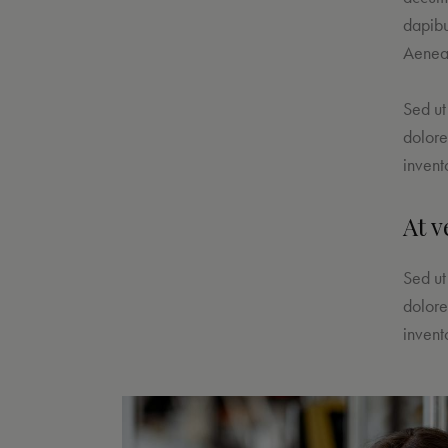
dapibu
Aenean
Sed ut
dolore
invent
At v
Sed ut
dolore
invent