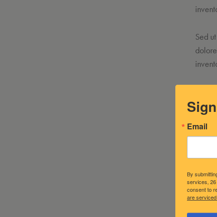
invent
Sed ut
dolore
invent
Lorem 
Sign
tempor
quis n
Email
conseq
consec
By submittin
services, 26
consent to r
are serviced