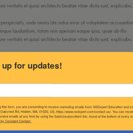
ore veritatis et quasi architecto beatae vitae dicta sunt, explicabo.
 perspiciatis, unde omnis iste natus error sit voluptatem accusantiu
mque laudantium, totam rem aperiam eaque ipsa, quae ab illo
ore veritatis et quasi architecto beatae vitae dicta sunt, explicabo.
ipsum dolor sit amet, consectetur adipisicing elit, sed do eiusmod
 up for updates!
 incididunt ut labore et dolore magna aliqua. Ut enim ad minim v
ostrud exercitation ullamco laboris nisi ut aliquip ex ea commodo
uat. Duis aute irure dolor in reprehenderit. Lorem ipsum dolor sit 
tetur adipiscing elit.
g this form, you are consenting to receive marketing emails from: NSDxpert Education and c
 Oakcrest Rd, Holden, MA, 01520, US, https://www.nsdxpert.com/contact-us/. You can revo
eceive emails at any time by using the SafeUnsubscribe® link, found at the bottom of every e
 by Constant Contact.
Curabitur varius eros et lacus rutrum consequat. Mauris