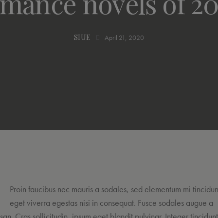
mance novels of 20
SIUE
April 21, 2020
Proin faucibus nec mauris a sodales, sed elementum mi tincidun
eget viverra egestas nisi in consequat. Fusce sodales augue a
an. Cras sollicitudin, ipsum eget blandit pulvinar. Integer tincidun