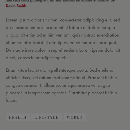
Stet clita kasd gubergren, no sea sanctus est labore et dolore. By
Kevin Smith
Lorem ipsum dolor sit amet, consectetur adipisicing elit, sed
do eiusmod tempor incididunt ut labore et dolore magna
aliqua. Ut enim ad minim veniam, quis nostrud exercitation
ullamco laboris nisi ut aliquip ex ea commodo consequat.
Duis aute irure dolor in reprehenderit. Lorem ipsum dolor sit
amet, consectetur adipiscing elit.
Etiam vitae leo et diam pellentesque porta. Sed eleifend
ultricies risus, vel rutrum erat commodo ut. Praesent finibus
congue euismod. Nullam scelerisque massa vel augue
placerat, a tempor sem egestas. Curabitur placerat finibus
lacus.
HEALTH
LIFESTYLE
WORLD