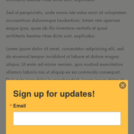
Sed ut perspiciatis, unde omnis iste natus error sit voluptatem
accusantium doloremque laudantium, totam rem aperiam
eaque ipsa, quae ab illo inventore veritatis et quasi
architecto beatae vitae dicta sunt, explicabo.
Lorem ipsum dolor sit amet, consectetur adipisicing elit, sed
do eiusmod tempor incididunt ut labore et dolore magna
aliqua. Ut enim ad minim veniam, quis nostrud exercitation
ullamco laboris nisi ut aliquip ex ea commodo consequat.
Duis aute irure dolor in reprehenderit. Lorem ipsum dolor sit
amet, consectetur adipiscing elit.
Sign up for updates!
Email
Curabitur varius eros et lacus rutrum consequat.
Mauris sollicitudin enim condimentum, luctus justo
non, molestie nisl.